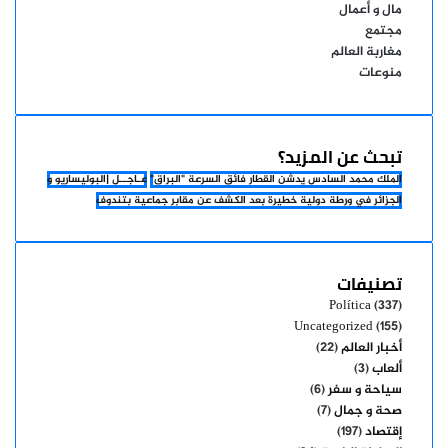
مال و أعمال
مجتمع
مغاربة العالم
منوعات
تبحث عن المزيد؟
الملك محمد السادس يدشن القطار فائق السرعة "البراق"
عـاجــل |البوليساريو و
الجزائر في ورطة دولية خطيرة بعد الكشف عن مقابر جماعية بتندوف
تصنيفات
Política
(337)
Uncategorized
(155)
أخبار العالم
(22)
ألعاب
(3)
سياحة و سفر
(6)
صحة و جمال
(7)
إقتصاد
(197)