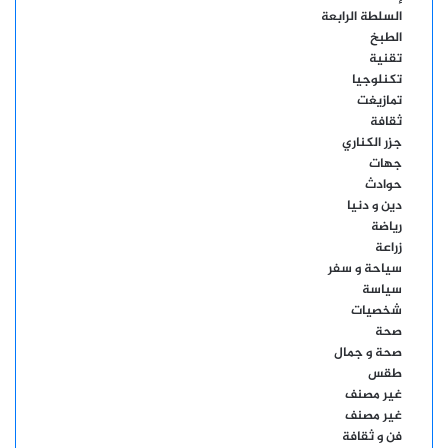
السلطة الرابعة
الطبخ
تقنية
تكنلوجيا
تمازيغت
ثقافة
جزر الكناري
جهات
حوادث
دين و دنيا
رياضة
زراعة
سياحة و سفر
سياسة
شخصيات
صحة
صحة و جمال
طقس
غير مصنف
غير مصنف
فن و ثقافة