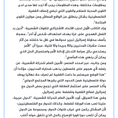
بمقاومات مختلفة، وهذه المقاومات يجب ألا تجد لها صدى لدى
القوى المحبة للسلام والقوى التي تبغي إنصاف القضية
الفلسطينية بشكل ينطلق من الواقع المعاش ومن موازين القوى
المتاحة”.
وزاد الكاتب الأول لحزب الاتحاد الاشتراكي للقوات الشعبية: “أدين رد
الفعل الهمجي على غزة بهدف استهداف شخص أو آخر”، مسجلا
بأسف محاولة إسرائيل تبرير عدوانها في ظل ما خلفته من آثار
مست عشرات المدنيين و82 جريحا و12 قتيلا، مبرزا أن “الأمر
يستدعي بكل صرامة التدخل لإدانة الأمر واستعجال الحل الذي
يمكن أن ينهي هذه المآسي”.
ومن جانبه، عبر امحند العنصر، الأمين العام للحركة الشعبية، عن
رفضه لأي هجوم على فلسطين يذهب ضحاياه المدنيون، مؤكدا أن
“هذا الوضع سيستمر ما دامت القضية لم تعرف حلا نهائيا يوطد
دولة فلسطينية ضمن الحدود التي يقررها المجتمع الدولي”.
وأكذ العنصر على استثمار العلاقة التي تجمع بعض الدول مع
إسرائيل لصالح القضية وللضغط على إسرائيل.
وفي هذا السياق، أورد الأمين العام للحركة الشعبية: “كدول عربية،
علينا لعب هذه الورقة للضغط، وكذلك للحوار مع الفلسطينيين؛
لأن المشكل يكمن في غياب قنوات الحوار، ومجموعة من الدول
يمكن أن تلعب دورا قويا للإسراع بالحل الذي تتفق حوله أغلب