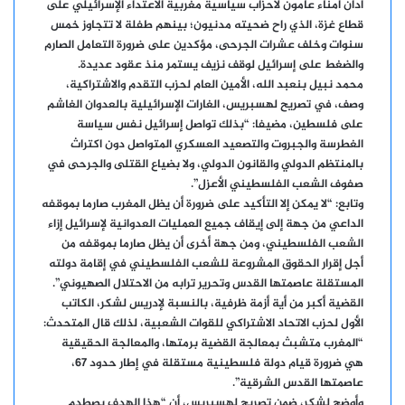
أدان أمناء عامون لأحزاب سياسية مغربية الاعتداء الإسرائيلي على
قطاع غزة، الذي راح ضحيته مدنيون؛ بينهم طفلة لا تتجاوز خمس
سنوات وخلف عشرات الجرحى، مؤكدين على ضرورة التعامل الصارم
والضغط على إسرائيل لوقف نزيف يستمر منذ عقود عديدة.
محمد نبيل بنعبد الله، الأمين العام لحزب التقدم والاشتراكية،
وصف، في تصريح لهسبريس، الغارات الإسرائيلية بالعدوان الغاشم
على فلسطين، مضيفا: “بذلك تواصل إسرائيل نفس سياسة
الغطرسة والجبروت والتصعيد العسكري المتواصل دون اكتراث
بالمنتظم الدولي والقانون الدولي، ولا بضياع القتلى والجرحى في
صفوف الشعب الفلسطيني الأعزل”.
وتابع: “لا يمكن إلا التأكيد على ضرورة أن يظل المغرب صارما بموقفه
الداعي من جهة إلى إيقاف جميع العمليات العدوانية لإسرائيل إزاء
الشعب الفلسطيني، ومن جهة أخرى أن يظل صارما بموقفه من
أجل إقرار الحقوق المشروعة للشعب الفلسطيني في إقامة دولته
المستقلة عاصمتها القدس وتحرير ترابه من الاحتلال الصهيوني”.
القضية أكبر من أية أزمة ظرفية، بالنسبة لإدريس لشكر، الكاتب
الأول لحزب الاتحاد الاشتراكي للقوات الشعبية، لذلك قال المتحدث:
“المغرب متشبث بمعالجة القضية برمتها، والمعالجة الحقيقية
هي ضرورة قيام دولة فلسطينية مستقلة في إطار حدود 67،
عاصمتها القدس الشرقية”.
وأوضح لشكر، ضمن تصريح لهسبريس، أن “هذا الهدف يصطدم