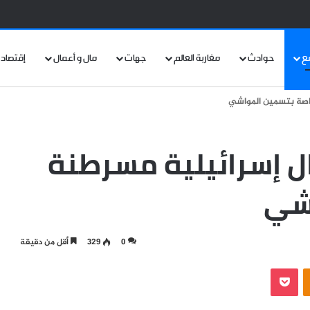
ع
حوادث
مغاربة العالم
جهات
مال و أعمال
إقتصاد
اصة بتسمين المواشي
 إسرائيلية مسرطنة
شي
0
329
أقل من دقيقة
‫Pocket
Odnoklassniki