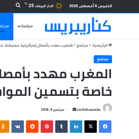
بحث عن
℃
25
الخميس 6 أغسطس 2026
الدار البيضاء
سياسة
مجتم
الرئيسية
/
مجتمع
/
المغرب مهدد بأمصال إسرائيلية مسرطنة خ
مجتمع
المغرب مهدد بأمصال
خاصة بتسمين الموا
أرسل
rachidcanarias
سبتمبر 9, 2016
بريدا
فيسبوك
‫X
لينكدإن
بينتيريست
إلكترونيا