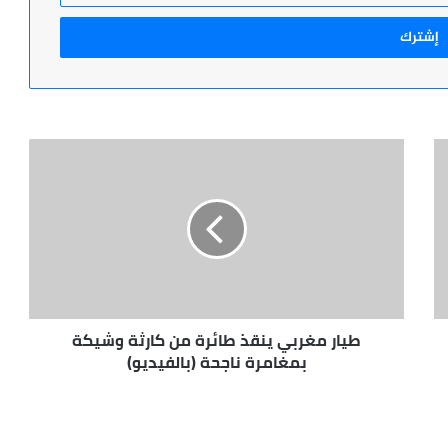
طيار
مغربي
ينقذ
طائرة
من
كارثة
وشيكة
بمغامرة
ناجحة
طيار مغربي ينقذ طائرة من كارثة وشيكة
(بالفيديو)
بمغامرة ناجحة (بالفيديو)