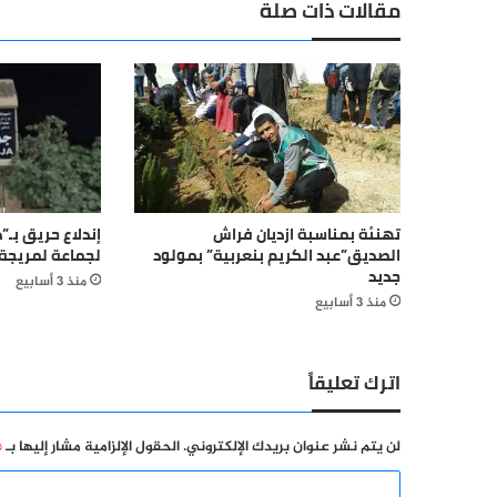
مقالات ذات صلة
المبارك
تهنئة بمناسبة ازديان فراش
إندلاع حريق بـ”د
الصديق”عبد الكريم بنعربية” بمولود
لجماعة لمريجة
جديد
منذ 3 أسابيع
منذ 3 أسابيع
اترك تعليقاً
لن يتم نشر عنوان بريدك الإلكتروني.
الحقول الإلزامية مشار إليها بـ
*
ا