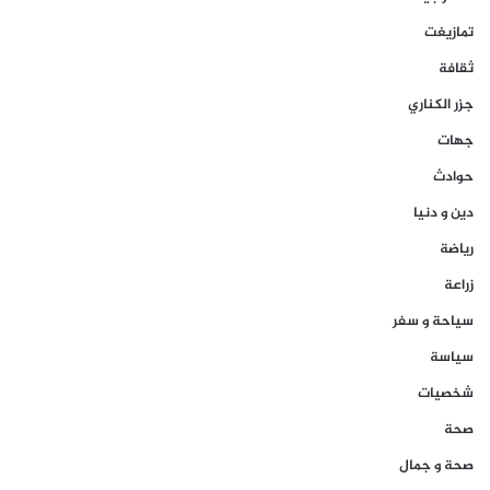
تمازيغت
ثقافة
جزر الكناري
جهات
حوادث
دين و دنيا
رياضة
زراعة
سياحة و سفر
سياسة
شخصيات
صحة
صحة و جمال