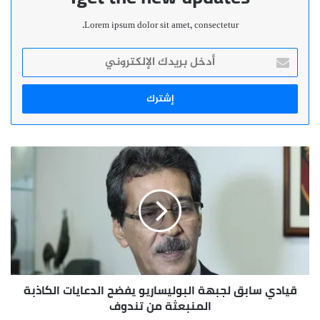
Lorem ipsum dolor sit amet, consectetur.
أدخل
بريدك
الإلكتروني
قيادي
سابق
لجبهة
البوليساريو
يفضح
الدعايات
الكاذبة
المنبعثة
من
قيادي سابق لجبهة البوليساريو يفضح الدعايات الكاذبة
تندوف
المنبعثة من تندوف