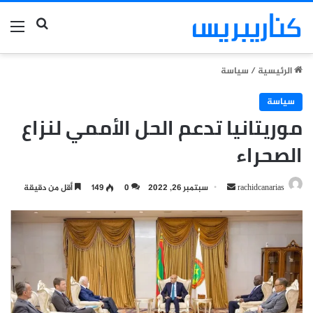
بحث عن
الق
الرئيسية
/
سياسة
سياسة
موريتانيا تدعم الحل الأممي لنزاع
الصحراء
أرسل
rachidcanarias
سبتمبر 26, 2022
0
149
أقل من دقيقة
بريدا
إلكترونيا