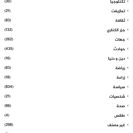
(30)
تكنلوجيا
(21)
تمازيغت
(83)
ثقافة
(132)
جزر الكناري
(262)
جهات
(435)
حوادث
(16)
دين و دنيا
(83)
رياضة
(18)
زراعة
(834)
سياسة
(21)
شخصيات
(86)
صحة
(4)
طقس
(298)
غير مصنف