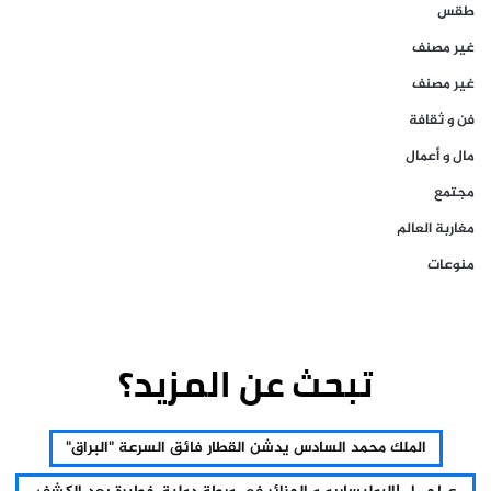
طقس
غير مصنف
غير مصنف
فن و ثقافة
مال و أعمال
مجتمع
مغاربة العالم
منوعات
تبحث عن المزيد؟
الملك محمد السادس يدشن القطار فائق السرعة "البراق"