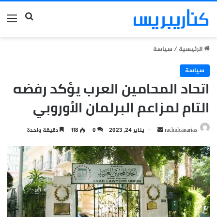
بحث عن
الق
الرئيسية
/
سياسة
سياسة
اتحاد المحامين العرب يؤكد رفضه
التام لمزاعم البرلمان الأوروبي
أرسل
rachidcanarias
يناير 24, 2023
0
118
دقيقة واحدة
بريدا
إلكترونيا