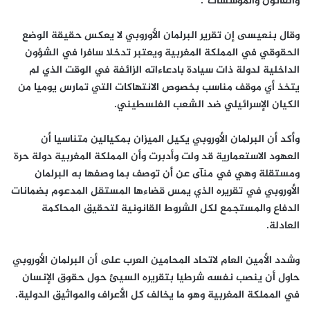
والقانون والمؤسسات”.
وقال بنعيسى إن تقرير البرلمان الأوروبي لا يعكس حقيقة الوضع
الحقوقي في المملكة المغربية ويعتبر تدخلا سافرا في الشؤون
الداخلية لدولة ذات سيادة بادعاءاته الزائفة ‏في الوقت الذي لم
يتخذ أي موقف مناسب بخصوص الانتهاكات التي تمارس يوميا من
الكيان الإسرائيلي ضد الشعب الفلسطيني.
وأكد أن البرلمان الأوروبي يكيل الميزان بمكيالين متناسيا أن
العهود الاستعمارية قد ولت وأدبرت وأن المملكة المغربية دولة حرة
ومستقلة وهي في منآى عن أن توصف بما وصفها به البرلمان
الأوروبي في تقريره الذي يمس قضاءها المستقل المدعوم بضمانات
الدفاع والمستجمع لكل الشروط القانونية لتحقيق المحاكمة
العادلة.
‏وشدد الأمين العام لاتحاد المحامين العرب على أن البرلمان الأوروبي
حاول أن ينصب نفسه شرطيا بتقريره السيئ حول حقوق الإنسان
في المملكة المغربية وهو ما يخالف كل الأعراف والمواثيق الدولية.