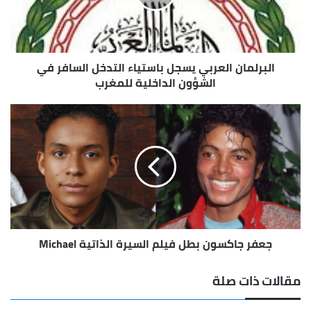
السافر
في
الشؤون
الداخلية
البرلمان العربي يسجل باستياء التدخل السافر في
للمغرب
الشؤون الداخلية للمغرب
جعفر
جاكسون
بطل
فيلم
السيرة
الذاتية
Michael
جعفر جاكسون بطل فيلم السيرة الذاتية Michael
مقالات ذات صلة