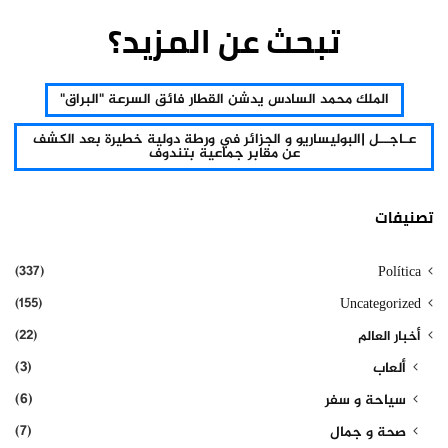
تبحث عن المزيد؟
الملك محمد السادس يدشن القطار فائق السرعة "البراق"
عـاجــل |البوليساريو و الجزائر في ورطة دولية خطيرة بعد الكشف
عن مقابر جماعية بتندوف
تصنيفات
(337)
Política
(155)
Uncategorized
(22)
أخبار العالم
(3)
ألعاب
(6)
سياحة و سفر
(7)
صحة و جمال