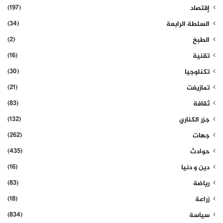
(197)
إقتصاد
(34)
السلطة الرابعة
(2)
الطبخ
(16)
تقنية
(30)
تكنلوجيا
(21)
تمازيغت
(83)
ثقافة
(132)
جزر الكناري
(262)
جهات
(435)
حوادث
(16)
دين و دنيا
(83)
رياضة
(18)
زراعة
(834)
سياسة