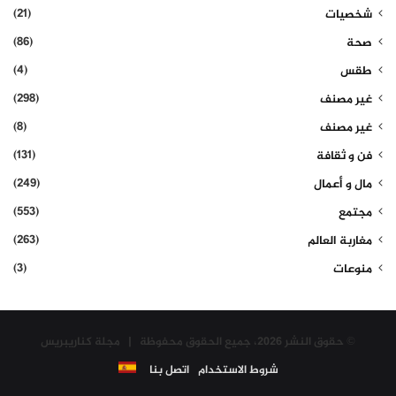
(21)
شخصيات
(86)
صحة
(4)
طقس
(298)
غير مصنف
(8)
غير مصنف
(131)
فن و ثقافة
(249)
مال و أعمال
(553)
مجتمع
(263)
مغاربة العالم
(3)
منوعات
© حقوق النشر 2026، جميع الحقوق محفوظة | مجلة كناريبريس
شروط الاستخدام
اتصل بنا