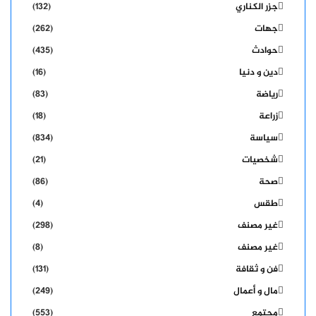
جزر الكناري
(132)
جهات
(262)
حوادث
(435)
دين و دنيا
(16)
رياضة
(83)
زراعة
(18)
سياسة
(834)
شخصيات
(21)
صحة
(86)
طقس
(4)
غير مصنف
(298)
غير مصنف
(8)
فن و ثقافة
(131)
مال و أعمال
(249)
مجتمع
(553)