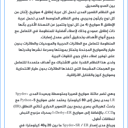
بين العدو والصديق.
في النظام القصير المدى تحمل كل عربة إطلاق 4 صواريخ، إثنان من
كل نوع بايثون وديربي. وفي النظام المتوسط المدى تحمل عربة
الإطلاق 8 صواريخ (4 من كل نوع) وتتميز عن النسخة الأخرى بأنها
ذات إطلاق عمودي وذلك لإعطاء أفضلية للمنظومة في التعامل مع
جميع أنواع الأهداف وتحقيق أعلى معدل إصابات.
المنظومة تتعامل مع الطائرات الحربية والمروحيات والطائرات بدون
طيار والصواريخ المجنحة وتمتاز بمرونتها وسرعة نشرها وقدرتها
على توفير غطاء دفاع جوي للقوات البرية
ولدى هذا النظام القدرة على الاشتباك مع أهداف متعددة للتعامل
مع الهجمات المشبعة التي تنفذها الطائرات بدون طيار الانتحارية
وصواريخ كروز والقنابل الانزلاقية.
وهي تضم عائلة صواريخ قصيرة ومتوسطة وبعيدة المدى Spyder-
LR بمدى يصل إلى 80 كيلومترا. يعتمد على صواريخ Python-5 مع
باحث كهربائي بصري يجمع بين التصوير الحراري ثنائي النطاق (IIR)
وCCD، بالإضافة إلى صواريخ I-Derby-ER بمحرك مزدوج النبض
لنطاقات أطول.
ويبلغ مدى إصدار Spyder-SR / ER ما بين 20 و40 كيلومترا؛ في