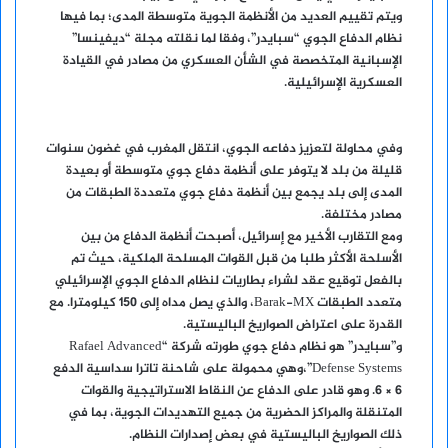
ويتم تقييم العديد من الأنظمة الجوية متوسطة المدى؛ بما فيها
نظام الدفاع الجوي “سبايدر”، وفقا لما نقلته مجلة “ديفينسا”
الإسبانية المتخصصة في الشأن العسكري من مصادر في القيادة
العسكرية الإسرائيلية.
وفي محاولة لتعزيز دفاعه الجوي، انتقل المغرب في غضون سنوات
قليلة من بلد لا يتوفر على أنظمة دفاع جوي متوسطة أو بعيدة
المدى إلى بلد يجمع بين أنظمة دفاع جوي متعددة الطبقات من
مصادر مختلفة.
ومع التقارب الأخير مع إسرائيل، أصبحت أنظمة الدفاع من بين
الأسلحة الأكثر طلبا من قبل القوات المسلحة الملكية، حيث تم
بالفعل توقيع عقد لشراء بطاريات لنظام الدفاع الجوي الإسرائيلي
متعدد الطبقات Barak-MX، والذي يصل مداه إلى 150 كيلومترا. مع
القدرة على اعتراض الصواريخ الباليستية.
و”سبايدر” هو نظام دفاع جوي طورته شركة “Rafael Advanced
Defense Systems”،وهي محمولة على شاحنة تاترا سداسية الدفع
6 × 6. وهو قادر على الدفاع عن النقاط الاستراتيجية والقوات
المتنقلة والمراكز الحضرية من جميع التهديدات الجوية، بما في
ذلك الصواريخ الباليستية في بعض إصدارات النظام.