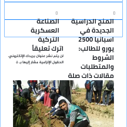
المنح
الصناعة
المنح الدراسية
الصناعة
الدراسية
العسكرية
الجديدة
التركية
الجديدة في
العسكرية
في
اسبانيا 2500
التركية
اسبانيا
2500
يورو للطالب:
اترك تعليقاً
يورو
الشروط
للطالب:
لن يتم نشر عنوان بريدك الإلكتروني.
الشروط
الحقول الإلزامية مشار إليها بـ
*
والمتطلبات
والمتطلبات
مقالات ذات صلة