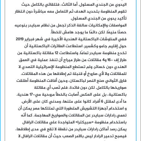
اليدوي من الجندي المسئول. أما الثالث، فتلقائي بالكامل حيث
تقوم المنظومة بتحديد الهدف ثم التعامل معه مباشرةً دون انتظار
تأكيد يدوي من الجندي المسئول.
المواصفات والإمكانيات سالفة الذكر تجعل من نظام سبايدر بنوعيه
حصنًا منيعًا. لكن دائمًا ما يوجد هامش للخطأ.
ففي المناوشات الباكستانية الهندية الأخيرة في شهر فبراير 2019
حول إقليم جامو وكشمير. استطاعت الطائرات الباكستانية أن
تخدع منظومة سبايدر تمامًا. واستطاعت 12 مقاتلة باكستانية من
طراز إف -16 و4 مقاتلات من طراز ميراج أن تنفذ عملية في العمق
الهندي دون خسائر. ولم تستطع المنظومة الإسرائيلية التصدي لا
للمقاتلات ولا لأي صاروخٍ أو قنبلة تم إطلاقها من هذه المقاتلات.
فارق الثواني صنع النصر لباكستان، وحين أفاقت المنظومة أطلقت
صواريخها بالكامل. لكن دون فائدة، فلم تُصب أي مقاتلة
باكستانية، بل على العكس أًصابت بالخطأ مروحية مي-17 هندية.
ما أدى لمقتل 6 أفراد كانوا على متنها، ومدني كان على الأرض.
و استخدام آجهزة التشويش المتطورة التي تمتلكها مصر يمكن أن
تعمي رادارات سبايدر عن المقاتلات والصواريخ المهاجمة. كما أنّه
باستخدام منظومة «سبيكترا» المتواجدة علي مقاتلات الرافال
يمكن رصد أماكن رادارات سبايدر من نقطة لا تقع في مدى إطلاقها،
فيصبح تدمير الرادار ليس بالامر الصعب حيث أن مقاتلات الرافال لا