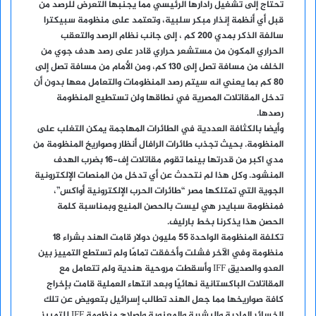
تحتاج إلى تشغيل رادارها الرئيسي مما يجنبها التعرض للرصد من
قبل أي أنظمة إنذار مبكر سلبية، وتعتمد على منظومة سبيكترا
سالفة الذكر بمدي 200 كم ، إلى جانب نظام الرصد والتعقب
الحراري المكون من مستشعر حراري قادر على رصد هدف جوي من
الخلف من مسافة تصل إلى 130 كم، ومن الأمام من مسافة تصل إلى
80 كم بما يعني انه سيتم رصد المنظومات والتعامل معها بدون أن
تدخل المقاتلات المصرية في نطاقها ولن تستطيع المنظومة
رصدها.
وأيضا بالكثافة العددية في الطائرات المهاجمة يمكن التغلب على
المنظومة. بحيث تجذب طائرات الرافال أنظار وصواريخ المنظومة من
مدي اكبر من قدرتها بينما تقوم مقاتلات إف-16 بضرب الهدف
المنشود. وكل هذا لم نتحدث عن أي تدخل من المنصات الإلكترونية
الجوية التي تمتلكها مصر “طائرات الحرب الإلكترونية أواكس”،
فمنظومة سبايدر هي ليست بالحصن المنيع وبمناسبة كلمة
الحصن هذا يذكرنا بخط بارليف.
تكلفة المنظومة الواحدة 55 مليون دولار قامت الهند بشراء 18
منظومة وفي الآخر فشلت وأخفقت تمامًا ولم تستطع التمييز بين
العدو والصديق IFF وأسقطت مروحية هندية ولم تتعامل مع
المقاتلات الباكستانية نهائيًا وبعد انتهاء العملية قامت بإخراج
كافة صواريخها مما جعل الهند تطالب إسرائيل بتعويض عن تلك
الخسائر المادية والبشرية والمعنوية وإصلاح منظومة IFF للتمييز