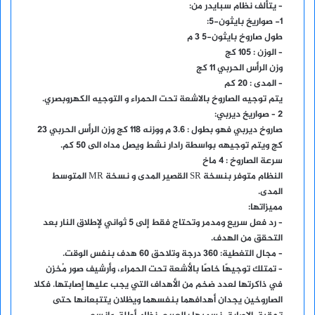
– يتألف نظام سبايدر من:
1- صواريخ بايثون-5:
طول صاروخ بايثون-5 3 م
– الوزن : 105 كج
وزن الرأس الحربي 11 كج
– المدى : 20 كم
يتم توجيه الصاروخ بالاشعة تحت الحمراء و التوجيه الكهروبصري.
2 – صواريخ ديربي:
صاروخ ديربي فهو بطول : 3.6 م ووزنه 118 كج وزن الرأس الحربي 23
كج ويتم توجيهه بواسطة رادار نشط ويصل مداه الى 50 كم.
سرعة الصاروخ : 4 ماخ
النظام متوفر بنسخة SR القصير المدى و نسخة MR المتوسط
المدى.
مميزاتها
:
– رد فعل سريع ومدمر وتحتاج فقط إلى 5 ثواني لإطلاق النار بعد
التحقق من الهدف.
– مجال التغطية: 360 درجة وتلاحق 60 هدف بنفس الوقت.
– تمتلك توجيهًا خاصًا بالأشعة تحت الحمراء، وأرشيف صور مُخزن
في ذاكرتها لعدد ضخم من الأهداف التي يجب عليها إصابتها. فكلا
الصاروخين يجدان أهدافهما بنفسهما ويظلان يتتبعانها حتى