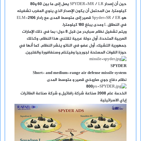
حين أن إصدار SPYDER-MR / LR يصل إلى ما بين 60 و80
كيلومترا. من المحتمل أن يكون الإصدار الذي ينوي المغرب تشغيله
هو Spyder-SR / ER قصير إلى متوسط المدى مع رادار ELM-2106
في النطاق L ومدى يبلغ 180 كيلومترا.
ويتم تشغيل نظام سبايدر من قبل 8 دول؛ بما في ذلك الإمارات
العربية المتحدة، أول دولة عربية تقتني هذا النظام، وكذلك
جمهورية التشيك، أول عضو في الناتو ينشر النظام. كما أنها في
حوزة القوات المسلحة لجورجيا وفيتنام وسنغافورة والفلبين.
SPYDER
Short- and medium-range air defense missile system
نظام دفاع جوي صاروخي قصير و متوسط المدى
الخدمة عام 2008 صناعة شركة رافائيل و شركة صناعة الطائرات
إياي الاسرائيلية