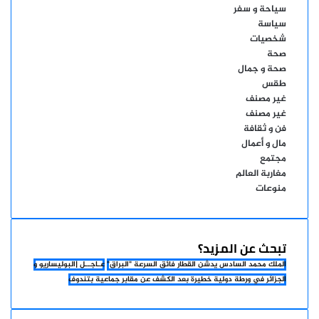
سياحة و سفر
سياسة
شخصيات
صحة
صحة و جمال
طقس
غير مصنف
غير مصنف
فن و ثقافة
مال و أعمال
مجتمع
مغاربة العالم
منوعات
تبحث عن المزيد؟
الملك محمد السادس يدشن القطار فائق السرعة "البراق"
عـاجــل |البوليساريو و
الجزائر في ورطة دولية خطيرة بعد الكشف عن مقابر جماعية بتندوف