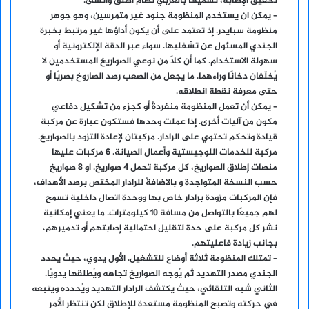
تحقيق الإصابة، نسميها بالعربي نظام أطلق وانسى.
– يمكن ان يستخدم المنظومة جنود غير متمرسين، وهو جوهر
منظومة سبايدر. إذ تعتمد على أن يكون أداؤها غير مرتبط بخبرة
الجندي المسئول عن تشغليها. سواء عبر الدقة الإلكترونية أو
سهولة الاستخدام. كما أن كلًا من نوعي الصواريخ المستخدمين لا
يُخلّفان دخانًا وراءهما. ما يجعل من الصعب رصد الصاروخ بصريًا أو
حتى معرفة نقطة انطلاقه.
– يمكن أن تعمل المنظومة منفردةً أو كجزء من تشكيل دفاعي
مكون من آليات أخرى. إذا عملت وحدها فستكون عبارة عن مركبة
قيادة وتحكم تحتوي على الرادار. مركبتان لإعادة التزود بالصواريخ.
مركبة للخدمات اللوجيستية وأعمال الصيانة. 6 مركبات عليها
منصات إطلاق الصواريخ، كل مركبة تحمل 4 صواريخ. او 8 صواريخ
حسب النسخة المتواجدة و بالاضافةً للرادار المختص برصد الأهداف،
فإن المركبات مزودة برادار خاص بها ووحدة اتصال داخلية تسمح
لهم جميعًا بالتواصل من مسافة 10 كيلومترات. ما يعني إمكانية
نشر كل مركبة على حدة لتقليل احتمالية إصابتهم أو تدميرهم،
بجانب زيادة فاعليتهم.
– تمتلك المنظومة ثلاثة أوضاع للتشغيل. الأول يدوي، حيث يحدد
الجندي مصدر التهديد ثم يُوجه الصواريخ تجاهه ويُطلقها يدويًا.
الثاني شبه التلقائي، حيث يكتشف الرادار التهديد ويُحدده ويتبعه
في حركته وتصبح المنظومة مستعدة للإطلاق لكن تنتظر الأمر