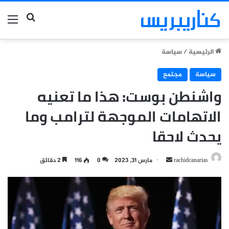
بحث عن
الق
الرئيسية
/
سياسة
سياسة
مجتمع
واشنطن بوست: هذا ما تعنيه
الاتهامات الموجهة لترامب وما
يحدث لاحقا
أرسل
rachidcanarias
مارس 31, 2023
0
116
2 دقائق
بريدا
إلكترونيا