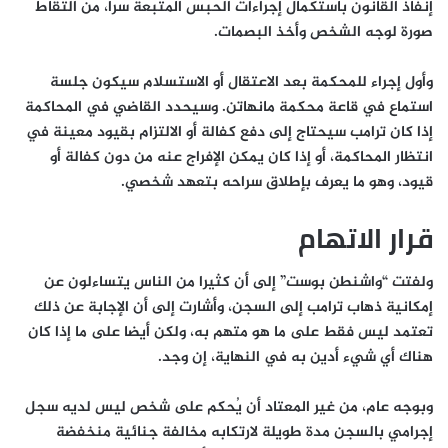
إنفاذ القانون باستكمال إجراءات الحبس المتبعة سرا، من التقاط
صورة لوجه الشخص وأخذ البصمات.
وأول إجراء للمحكمة بعد الاعتقال أو الاستسلام سيكون جلسة
استماع في قاعة محكمة مانهاتن. وسيحدد القاضي في المحاكمة
إذا كان ترامب سيحتاج إلى دفع كفالة أو الالتزام بقيود معينة في
انتظار المحاكمة، أو إذا كان يمكن الإفراج عنه من دون كفالة أو
قيود، وهو ما يعرف بإطلاق سراحه بتعهد شخصي.
قرار الاتهام
ولفتت “واشنطن بوست” إلى أن كثيرا من الناس يتساءلون عن
إمكانية ذهاب ترامب إلى السجن، وأشارت إلى أن الإجابة عن ذلك
تعتمد ليس فقط على ما هو متهم به، ولكن أيضا على ما إذا كان
هناك أي شيء أدين به في النهاية، إن وجد.
وبوجه عام، من غير المعتاد أن يُحكم على شخص ليس لديه سجل
إجرامي بالسجن مدة طويلة لارتكابه مخالفة جنائية منخفضة