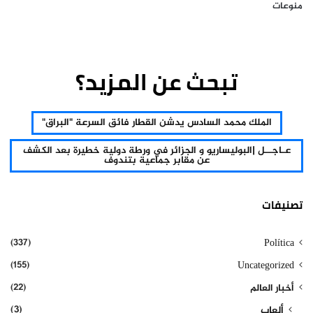
منوعات
تبحث عن المزيد؟
الملك محمد السادس يدشن القطار فائق السرعة "البراق"
عـاجــل |البوليساريو و الجزائر في ورطة دولية خطيرة بعد الكشف
عن مقابر جماعية بتندوف
تصنيفات
(337)
Política
(155)
Uncategorized
(22)
أخبار العالم
(3)
ألعاب