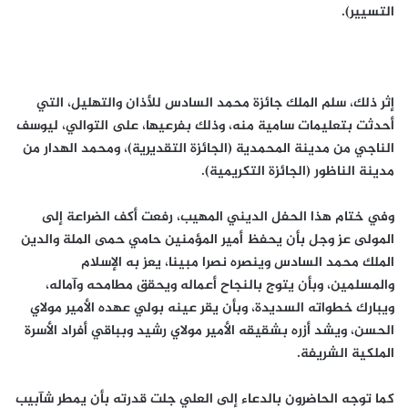
التسيير).
إثر ذلك، سلم الملك جائزة محمد السادس للأذان والتهليل، التي
أحدثت بتعليمات سامية منه، وذلك بفرعيها، على التوالي، ليوسف
الناجي من مدينة المحمدية (الجائزة التقديرية)، ومحمد الهدار من
مدينة الناظور (الجائزة التكريمية).
وفي ختام هذا الحفل الديني المهيب، رفعت أكف الضراعة إلى
المولى عز وجل بأن يحفظ أمير المؤمنين حامي حمى الملة والدين
الملك محمد السادس وينصره نصرا مبينا، يعز به الإسلام
والمسلمين، وبأن يتوج بالنجاح أعماله ويحقق مطامحه وآماله،
ويبارك خطواته السديدة، وبأن يقر عينه بولي عهده الأمير مولاي
الحسن، ويشد أزره بشقيقه الأمير مولاي رشيد وبباقي أفراد الأسرة
الملكية الشريفة.
كما توجه الحاضرون بالدعاء إلى العلي جلت قدرته بأن يمطر شآبيب