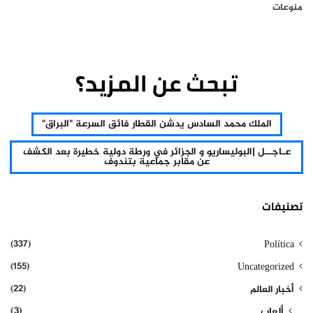
منوعات
تبحث عن المزيد؟
الملك محمد السادس يدشن القطار فائق السرعة "البراق"
عـاجــل |البوليساريو و الجزائر في ورطة دولية خطيرة بعد الكشف
عن مقابر جماعية بتندوف
تصنيفات
(337)
Política
(155)
Uncategorized
(22)
أخبار العالم
(3)
ألعاب