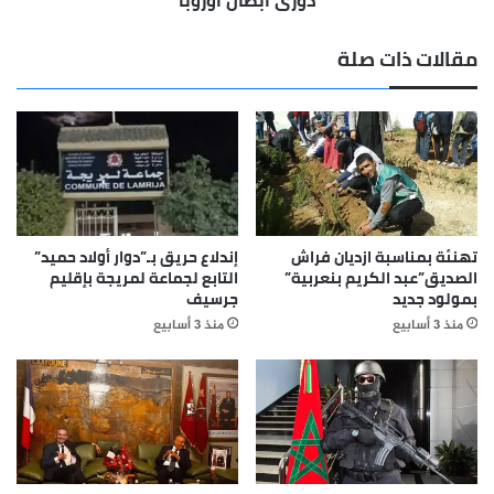
مقالات ذات صلة
تهنئة بمناسبة ازديان فراش
إندلاع حريق بـ”دوار أولاد حميد”
الصديق”عبد الكريم بنعربية”
التابع لجماعة لمريجة بإقليم
بمولود جديد
جرسيف
منذ 3 أسابيع
منذ 3 أسابيع