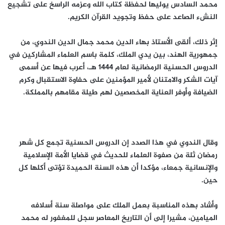
محمد السادس يوليها لحفظة كتاب الله وعزمه الراسخ على تشجيع
النشء الصاعد على حفظ وتجويد القرآن الكريم.
إثر ذلك، ألقى الأستاذ بهاء الدين محمد جمال الدين الندوي، من
جمهورية الهند، بين يدي الملك، كلمة باسم العلماء المشاركين في
الدروس الحسنية الرمضانية لعام 1444 هـ، أعرب فيها عن أسمى
آيات الشكر والامتنان لأمير المؤمنين على حفاوة الاستقبال وكرم
الضيافة وأوفر العناية المخصصين لهم طيلة مقامهم بالمملكة.
وقال الندوي في هذا الصدد إن الدروس الحسنية تجمع كل شهر
رمضان ثلة من صفوة العلماء للحديث في قضايا الأمة الإسلامية
والإنسانية جمعاء، مؤكدا أن هذه السنة الحميدة تؤتى أكلها كل
حين.
وأشاد بهذه المناسبة بعمل الملك على مواصلة سنة أسلافه
الميامين، مشيرا إلى أن التاريخ المعاصر سجل للمغفور له محمد