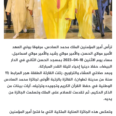
ترأس أمير المؤمنين الملك محمد السادس، مرفوقا بولي العهد
الأمير مولاي الحسن، والأمير مولاي رشيد والأمير مولاي اسماعيل،
مساء يوم الاثنين 18-04-2023 بمسجد الحسن الثاني في الدار
البيضاء، حفلا دينيا إحياء لليلة القدر المباركة.
وبعد صلاتي العشاء والتراويح، رتلت القارئة الطفلة هجر المرابط (11
سنة من مدينة تطوان)، الفائزة بالرتبة الأولى لجائزة محمد السادس
الوطنية في حفظ القرآن الكريم وتجويده وترتيله، آيات بينات من
الذكر الحكيم، ثم تقدمت للسلام على الملك وتسلمت الجائزة من
يديه.
وتعكس هذه الجائزة العناية الملكية التي ما فتئ أمير المؤمنين