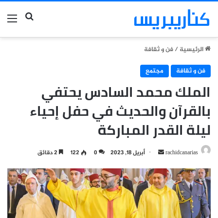
بحث عن
الق
الرئيسية
/
فن و ثقافة
فن و ثقافة
مجتمع
الملك محمد السادس يحتفي
بالقرآن والحديث في حفل إحياء
ليلة القدر المباركة
أرسل
rachidcanarias
أبريل 18, 2023
0
122
2 دقائق
بريدا
إلكترونيا