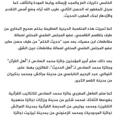
الخامس ذكريات العز والمجد لإرسائه روابط المودة والتآلف، كما
سجل للمغفور له الحسن الثاني، طيب الله ثراه، وضع أسس التقدم
والازدهار لبناء المغرب الحديث.
كما تميزت هذه المناسبة الدينية العظيمة بختم صحيح البخاري من
طرف بلقاسم القاسمي، عضو المجلس العلمي المحلي لعمالة
مقاطعات ابن مسيك، بعد سرد “حديث الختم” من طرف حسن صابر،
عضو المجلس العلمي المحلي لعمالة مقاطعات عين الشق.
بعد ذلك، سلم أمير المؤمنين جائزة محمد السادس لـ”أهل القرآن”
وجائزة محمد السادس لـ”أهل الحديث”، للفائزين بهما، على
التوالي، عبد الرحيم النابلسي من مدينة مراكش، ومحمد بنكيران
من مدينة القصر الكبير.
كما سلم العاهل المغربي جائزة محمد السادس للكتاتيب القرآنية
بفروعها الثلاثة، لمحمد شكير من مدينة ورزازات (جائزة منهجية
التلقين)، ومحمد بوليس من المدرسة القرآنية بمدينة العرائش
(جائزة المردودية)، ومحمد الزعنوني من بمدينة تيزنيت (جائزة