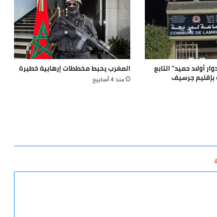
وار أولاد حميد” التابع
المغرب يحبط مخططات إرهابية خطيرة
 بإقليم جرسيف
منذ 4 أسابيع