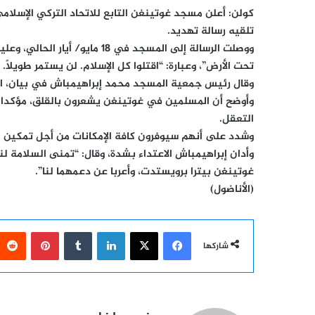
كولن: أعلن مسجد غوتينغن التابع للاتحاد التركي الإسلام
تلقيه رسالة تهديد.
ووصلت الرسالة إلى المسجد في 18
تحت الأرض”، وعبارة: “اقتلوا كل الإسلام. لن يستمر طويلًا. 
وقال رئيس جمعية المسجد محمد إبراهيمباش في بيان، ال
وأوضح أن المسلمين في غوتينغن يشعرون بالقلق، مؤكدا 
التعقل.
وشدد على أنهم سيوفرون كافة الإمكانات من أجل تمكين ا
وأدان إبراهيمباش الاعتداء بشدة، وقال: “تمنى السلامة لن
غوتينغن بيترا برويستدت، وأعربا عن دعمهما لنا”.
(الأناضول)
فيسبوك
‫X
لينكدإن
بينتيري
شاركها