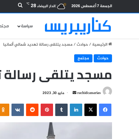
بحث عن
℃
28
الجمعة 7 أغسطس 2026
الدار البيضاء
سياسة
مجتم
الرئيسية
/
حوادث
/
مسجد يتلقى رسالة تهديد شمالي ألمانيا
حوادث
مجتمع
مسجد يتلقى رسالة ت
أرسل
rachidcanarias
مايو 30, 2023
بريدا
فيسبوك
‫X
لينكدإن
بينتيريست
إلكترونيا