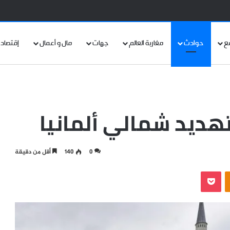
ع
حوادث
مغاربة العالم
جهات
مال و أعمال
إقتصاد
هديد شمالي ألمانيا
0
140
أقل من دقيقة
‫Pocket
Odnoklassniki