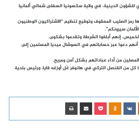
ي للشؤون الدينية، في ولاية سكسونيا السفلى شمالي ألمانيا
 مايو/ أيار الحالي، وعليها رمز الصليب المعقوف وتوقيع تنظيم “الاشتراكيون الوطنيون
الألمان سيرونكم”.
خميس، إنهم أبلغوا الشرطة وتقدموا بشكوى.
أنهم دعوا عبر حساباتهم في السوشال ميديا المسلمين إلى
لمصلين من أداء عباداتهم بشكل آمن ومريح.
ا كل من القنصل التركي في هانوفر غُل أوزغه قايا، ورئيس بلدية
ست
Odnoklassniki
‫Pocket
مشاركة عبر البريد
طباعة