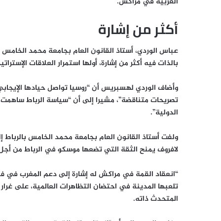
العربية في مراكش.
أكثر من إشارة
عباس الوردي، أستاذ القانون العام بجامعة محمد الخامس ب
بالذات فيه أكثر من إشارة، أولها استمرار العلاقات الإسترات
وأضاف الوردي لهسبريس أن “روسيا تواصل حيادها الإيجابي ح
تصريحات متناقضة”، مشيرا إلى أن “سياسة الرباط ساهمت 
الدولية”.
ولفت أستاذ القانون العام بجامعة محمد الخامس بالرباط إ
لافروف يمنح الثقة التي تضعها موسكو في الرباط من أجل ب
“انعقاد القمة في مراكش له إشارة إلى دعم المغرب في فترة م
تلعبها المدينة في احتضان التظاهرات العالمية، على غرار
المتحدث ذاته.