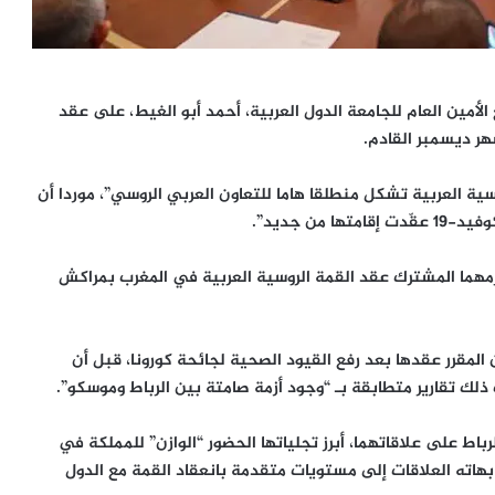
الأمين العام للجامعة الدول العربية، أحمد أبو الغيط، على عقد
هر ديسمبر القادم.
ية العربية تشكل منطلقا هاما للتعاون العربي الروسي”، موردا أن
عزمهما المشترك عقد القمة الروسية العربية في المغرب بمراكش
المقرر عقدها بعد رفع القيود الصحية لجائحة كورونا، قبل أن
ك تقارير متطابقة بـ “وجود أزمة صامتة بين الرباط وموسكو”.
باط على علاقاتهما، أبرز تجلياتها الحضور “الوازن” للمملكة في
ع بهاته العلاقات إلى مستويات متقدمة بانعقاد القمة مع الدول