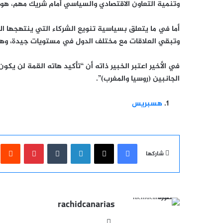
وتنمية التعاون الاقتصادي والسياسي أمام شريك مهم، هو ب
أما في ما يتعلق بسياسية تنويع الشركاء التي ينتهجها ال
وتبقي العلاقات مع مختلف الدول في مستويات جيدة، وهو ال
في الأخير اعتبر الخبير ذاته أن “تأكيد هاته القمة لن يك
الجانبين (روسيا والمغرب)”.
هسبريس
فيسبوك
‫X
لينكدإن
بينتيري
شاركها
rachidcanarias
موقع