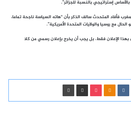
الأساس إستراتيجي بالنسبة للجزائر”.
مغرب فأفاد المتحدث سالف الذكر بأن “هاته السياسة ناجحة تماما،
حال مع روسيا والولايات المتحدة الأمريكية”.
ون بهذا الإعلان فقط، بل يجب أن يخرج بإعلان رسمي من كلا
ست
Odnoklassniki
‫Pocket
مشاركة عبر البريد
طباعة