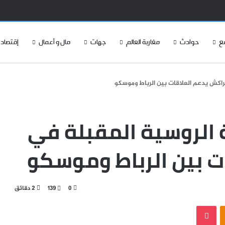
ع
حوادث
مغاربة العالم
جهات
مال و أعمال
إقتصاد
مراكش يدعم العلاقات بين الرباط وموسكو
ة الروسية المقبلة في
ت بين الرباط وموسكو
0
139
2 دقائق
‫Pocket
Odnoklassniki