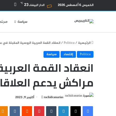
بحث عن
℃
23
الخميس 6 أغسطس 2026
الدار البيضاء
سياسة
مجتم
الرئيسية
/
Política
/
انعقاد القمة العربية الروسية المقبلة في 
Política
إقتصاد
سياسة
انعقاد القمة العربي
مراكش يدعم العلاقا
أرسل
rachidcanarias
أكتوبر 11, 2023
بريدا
فيسبوك
‫X
لينكدإن
بينتيريست
إلكترونيا