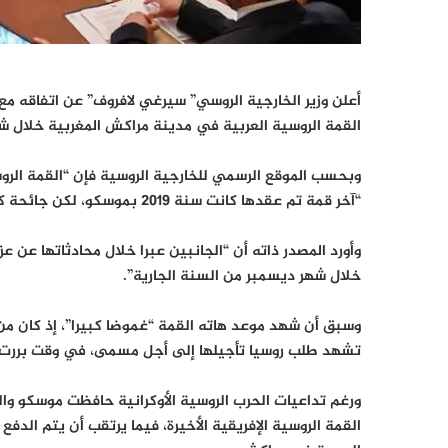
أعلن وزير الخارجية الروسي” سيرغي لافروف” عن اتفاقه مع 
القمة الروسية العربية في مدينة مراكش المغربية خلال ش
وبحسب الموقع الرسمي للخارجية الروسية فإن “القمة الروس
“آخر قمة تم عقدها كانت سنة 2019 بموسكو، لكن جائحة كوفيد-19 عقّدت إقامتها من جديد”.
وأورد المصدر ذاته أن “الجانبين عبرا خلال محادثاتها عن 
خلال شهر ديسمبر من السنة الجارية”.
وسبق أن شهد موعد هاته القمة “غموضا كبيرا”، إذ كان من 
تشهد طلب روسيا تأجيلها إلى أجل مسمى، في وقت بررت ذل
ورغم تداعيات الحرب الروسية الأوكرانية حافظت موسكو والر
القمة الروسية الإفريقية الأخيرة، فيما يرتقب أن يتم الدف