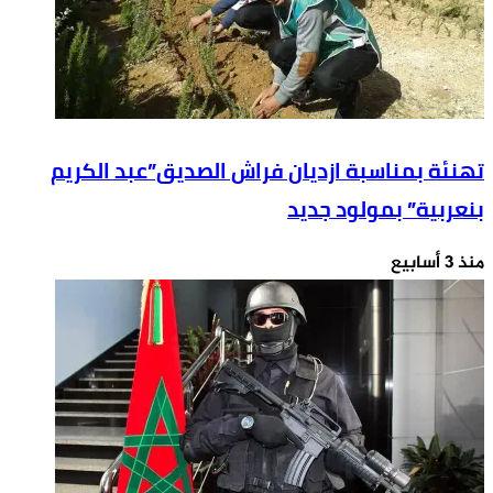
والصيد
البحري
تهنئة بمناسبة ازديان فراش الصديق”عبد الكريم
بنعربية” بمولود جديد
منذ 3 أسابيع