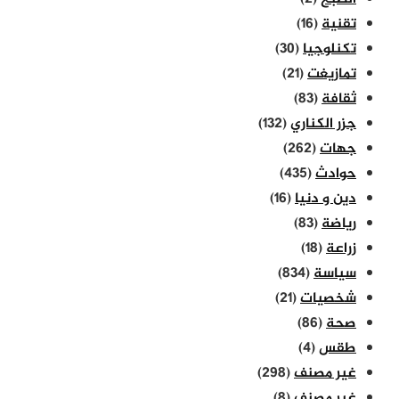
تقنية
(16)
تكنلوجيا
(30)
تمازيغت
(21)
ثقافة
(83)
جزر الكناري
(132)
جهات
(262)
حوادث
(435)
دين و دنيا
(16)
رياضة
(83)
زراعة
(18)
سياسة
(834)
شخصيات
(21)
صحة
(86)
طقس
(4)
غير مصنف
(298)
غير مصنف
(8)