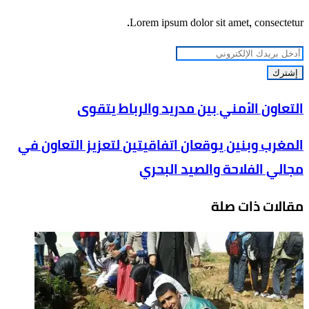
Lorem ipsum dolor sit amet, consectetur.
أدخل
بريدك
الإلكتروني
التعاون
التعاون الأمني بين مدريد والرباط يتقوى
الأمني
المغرب
المغرب وبنين يوقعان اتفاقيتين لتعزيز التعاون في
بين
وبنين
مدريد
مجالي الفلاحة والصيد البحري
يوقعان
والرباط
اتفاقيتين
يتقوى
مقالات ذات صلة
لتعزيز
التعاون
في
مجالي
الفلاحة