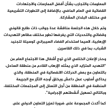
المعلومات والتجارب بشأن أفضل الممارسات والاجتهادات
القضائية في العام الماضي، بالإضافة إلى التطورات التشريعية
في مختلف البلدان المشاركة.
وتم خلال هذه الجلسة مناقشة عدة جوانب ذات طابع قانوني
وقضائي والتحديات التي يفرضها تطور مختلف مظاهر التهديدات
الإرهابية، لاسيما استخدام الفضاء السيبراني كوسيلة لتجنيد
الشباب، بما في ذلك القاصرين.
وحذر الإعلان الختامي الذي توج أشغال هذا الاجتماع العام من
“التهديد المتزايد الذي يمثله الإرهاب القادم من منطقة الساحل،
بالتعاون مع بعض الحركات الانفصالية في المنطقة، والذي
يحاكي أسلوب عمل داعش ويخلق أوجه التآزر مع الجريمة
المنظمة في المنطقة من أجل التسلل إلى المجتمعات المختلفة،
وبالتالي تسهيل أنشطتهم الإجرامية”.
كما أكدت المجموعة على ضرورة تعزيز التعاون الدولي على