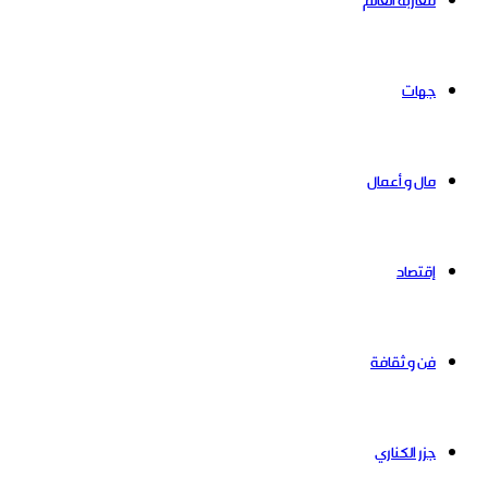
مغاربة العالم
جهات
مال و أعمال
إقتصاد
فن و ثقافة
جزر الكناري