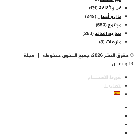
فن و ثقافة
(131)
مال و أعمال
(249)
مجتمع
(553)
مغاربة العالم
(263)
منوعات
(3)
© حقوق النشر 2026، جميع الحقوق محفوظة | مجلة
كناريبريس
شروط الاستخدام
اتصل بنا
فيسبوك
‫X
‫YouTube
انستقرام