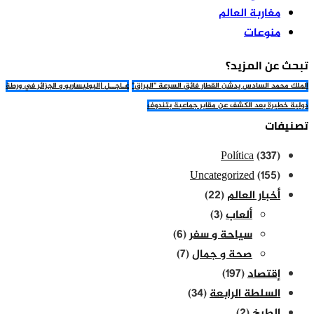
مغاربة العالم
منوعات
تبحث عن المزيد؟
الملك محمد السادس يدشن القطار فائق السرعة "البراق"
عـاجــل |البوليساريو و الجزائر في ورطة
دولية خطيرة بعد الكشف عن مقابر جماعية بتندوف
تصنيفات
Política
(337)
Uncategorized
(155)
أخبار العالم
(22)
ألعاب
(3)
سياحة و سفر
(6)
صحة و جمال
(7)
إقتصاد
(197)
السلطة الرابعة
(34)
الطبخ
(2)