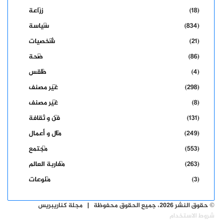
(18)
زراعة
(834)
سياسة
(21)
شخصيات
(86)
صحة
(4)
طقس
(298)
غير مصنف
(8)
غير مصنف
(131)
فن و ثقافة
(249)
مال و أعمال
(553)
مجتمع
(263)
مغاربة العالم
(3)
منوعات
© حقوق النشر 2026، جميع الحقوق محفوظة | مجلة كناريبريس
شروط الاستخدام