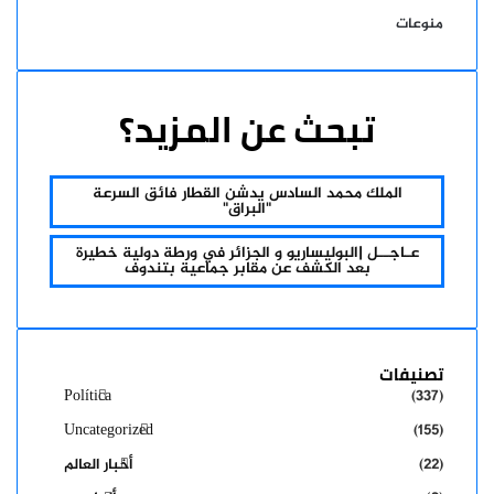
منوعات
تبحث عن المزيد؟
الملك محمد السادس يدشن القطار فائق السرعة
"البراق"
عـاجــل |البوليساريو و الجزائر في ورطة دولية خطيرة
بعد الكشف عن مقابر جماعية بتندوف
تصنيفات
Política
(337)
Uncategorized
(155)
(22)
أخبار العالم