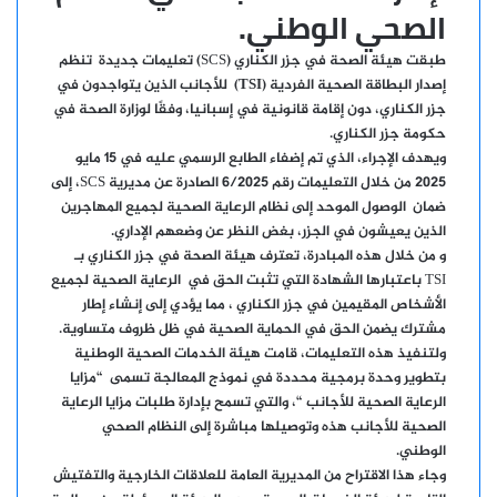
الصحي الوطني.
طبقت هيئة الصحة في جزر الكناري (SCS) تعليمات جديدة
تنظم
إصدار البطاقة الصحية الفردية (TSI)
للأجانب الذين يتواجدون في
جزر الكناري، دون إقامة قانونية في إسبانيا، وفقًا لوزارة الصحة في
حكومة جزر الكناري.
ويهدف الإجراء، الذي تم إضفاء الطابع الرسمي عليه في 15 مايو
2025 من خلال التعليمات رقم 6/2025 الصادرة عن مديرية SCS، إلى
ضمان
الوصول الموحد إلى نظام الرعاية الصحية
لجميع المهاجرين
الذين يعيشون في الجزر، بغض النظر عن وضعهم الإداري.
و من خلال هذه المبادرة، تعترف هيئة الصحة في جزر الكناري بـ
TSI باعتبارها الشهادة التي تثبت الحق في
الرعاية الصحية لجميع
الأشخاص المقيمين في جزر الكناري
، مما يؤدي إلى إنشاء إطار
مشترك يضمن الحق في الحماية الصحية في ظل ظروف متساوية.
ولتنفيذ هذه التعليمات، قامت هيئة الخدمات الصحية الوطنية
بتطوير وحدة برمجية محددة في نموذج المعالجة تسمى
“مزايا
الرعاية الصحية للأجانب
“، والتي تسمح بإدارة طلبات مزايا الرعاية
الصحية للأجانب هذه وتوصيلها مباشرة إلى النظام الصحي
الوطني.
وجاء هذا الاقتراح من المديرية العامة للعلاقات الخارجية والتفتيش