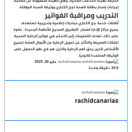
التابعة لهيئة الخدمات الصحية، وهي الهيئة المسؤولة عن معالجة
إجراءات إصدار بطاقة الصحة لجزر الكناري ووثيقة الصحة المؤقتة.
التدريب ومراقبة الفواتير
أطلقت خدمة جزر الكناري مبادرات إعلامية وتدريبية تستهدف
جميع مراكز الإدارة لضمان
التطبيق الصحيح للأنظمة الجديدة
. علاوة
على ذلك، تهدف التعليمات إلى التحكم في فواتير الرعاية الصحية
للفئات الضعيفة والتأكد من تمويل الرعاية من الأموال العامة لجميع
الأشخاص الذين يحق لهم الرعاية والذين هم في طور الحصول على
الوثيقة المعتمدة قانونيًا.
أرسل
rachidcanarias
مايو 30, 2025
بريدا
0
24
دقيقة واحدة
إلكترونيا
rachidcanarias
موقع
الويب