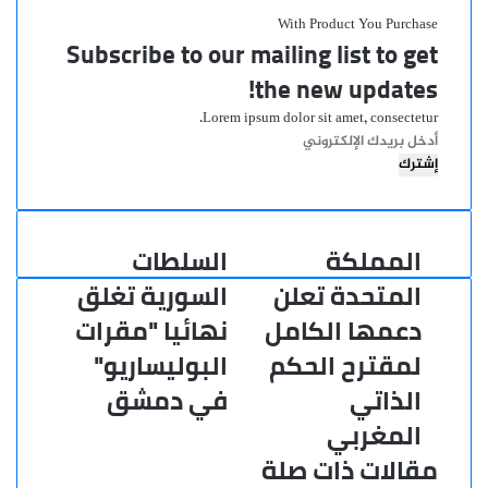
With Product You Purchase
Subscribe to our mailing list to get
the new updates!
Lorem ipsum dolor sit amet, consectetur.
أدخل
بريدك
الإلكتروني
المملكة
السلطات
المملكة
السلطات
المتحدة
السورية
المتحدة تعلن
السورية تغلق
تعلن
تغلق
دعمها الكامل
نهائيا "مقرات
دعمها
نهائيا
الكامل
"مقرات
لمقترح الحكم
البوليساريو"
لمقترح
البوليساريو"
الذاتي
في دمشق
الحكم
في
الذاتي
دمشق
المغربي
المغربي
مقالات ذات صلة