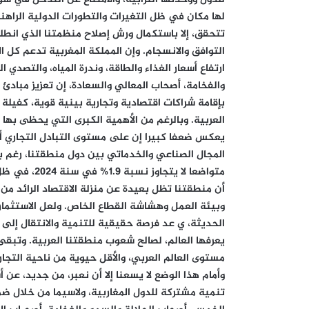
لها مكان في ظل التغيرات والتطورات الدولية الراهن
تتحقق، إلا باستكمال ورش إصلاح منظمتنا الذي انط
التوافق والانسجام. وإن المملكة المغربية تدعم كل ا
ارتفاع أسعار الغذاء والطاقة، وندرة المياه، والتصدي ا
والفخامة، أصحاب المعالي والسعادة، إن تعزيز مبادئ 
بإقامة شراكات اقتصادية وتجارية بينية قوية، كفيلة
العربية. وبالرغم من الأهمية الكبرى التي يحظى بها ا
يعكس ضعفا كبيرا إن على مستوى التبادل التجاري أو
المجال الصناعي والخدماتي بين دول منطقتنا، رغم بن
متواضعا لا ي
أن منطقتنا تظل بعيدة عن منزلة الاقتصاد الرائد 
وبيئة العمل وهشاشة القطاع الخاص. ولعل الاستثمار
الحديثة، ي عد فرصة حقيقية للتنمية والانتقال إلى أ
يعرفها العالم، لصالح شعوب منطقتنا العربية. وتبقى 
مستوى العالم العربي، والأقل حيوية من ناحية التجارة
وأمام هذا الوضع لا يسعنا إلا أن نعبر، من جديد، ع
تنمية مشتركة للدول المغاربية، ولاسيما من خلال ض