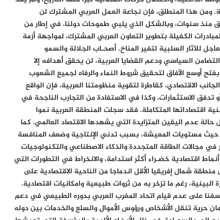
ة. ومن هذا المنطلق، فإن نجاعة العمل العربي المشترك لن
لق منذ سنوات، وبالشكل الذي يلبي طموحات دولنا، في إطار من
لمبادرات الكفيلة بتطوير التعاون العربي المشترك، لمواجهة أزمة
لعاجل للآثار السلبية لتغير المناخ. أصحـاب الجلالة والسمو
التضامن السياسي ودعم القضايا العربية، لن يحقق أهدافه إلا
 بفتح أوسع الآفاق لتحقيق شروط النماء والرفاه لجميع الشعوب
لجانب الاقتصادي، كقاطرة لتقوية منظومتنا العربية، فإن الواقع
 تدفق الاستثمارات، وكذا في الاستفادة من التجارب الناجحة في
ية اقتصاداتها المتكاملة. فقد سجلت المنطقة العربية نموا
تجاوز نسبة 1.9% في سنة 2024، في ظل حالة عدم اليقين المتزايدة التي يشهدها الاقتصاد العالمي. كما
من حيث مستويات المعيشة، بسبب تدني الإنتاجية وضعف المنافسة
 في مجالات الطاقة المتجددة والذكاء الاصطناعي والتكنولوجيات
نماط اقتصادية خضـراء أكثر استدامة، والانخراط في التطورات التي
منطقة شمال إفريقيا الأقل اندماجا من الناحية الاقتصادية على
 البينية، رغم ما تزخر به من ثروات طبيعية وامكانيات اقتصادية.
ن أسفنا على عدم قيام اتحاد المغرب العربي بدوره الطبيعي في دعم
مان حرية تنقل الأشخاص ورؤوس الأموال والسلع والخدمات بين دوله