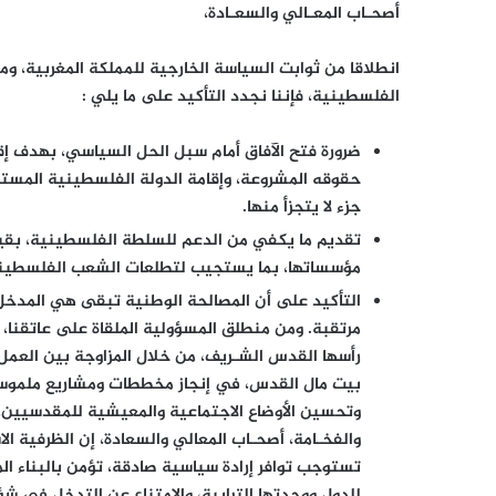
أصحـاب المعـالي والسعـادة،
انطلاقا من ثوابت السياسة الخارجية للمملكة المغربية، وم
الفلسطينية، فإننا نجدد التأكيد على ما يلي :
ضرورة فتح الآفاق أمام سبل الحل السياسي، بهدف 
جزء لا يتجزأ منها.
تقديم ما يكفي من الدعم للسلطة الفلسطينية، بقياد
مؤسساتها، بما يستجيب لتطلعات الشعب الفلسطيني إ
التأكيد على أن المصالحة الوطنية تبقى هي المدخ
مرتقبة. ومن منطلق المسؤولية الملقاة على عاتقنا،
رأسها القدس الشـريف، من خلال المزاوجة بين العمل
بيت مال القدس، في إنجاز مخططات ومشاريع ملموسة، 
وتحسين الأوضاع الاجتماعية والمعيشية للمقدسيين
والفخـامة، أصحـاب المعالي والسعادة، إن الظرفية ال
تستوجب توافر إرادة سياسية صادقة، تؤمن بالبناء الم
للدول ووحدتها الترابية، والامتناع عن التدخل في شؤو