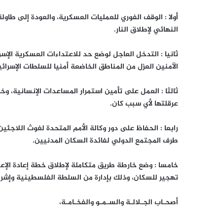
أولا : الوقف الفوري للعمليات العسكرية، والعودة إلى طاو
النهائي لإطلاق النار.
ثانيا : التدخل العاجل لوضع حد للاعتداءات العسكرية الإس
الآمنين العزل من المناطق الخاضعة أمنيا للسلطات الإسرائي
ثالثا : العمل على تأمين استمرار المساعدات الإنسانية، وخ
عرقلتها لأي سبب كان.
رابعا : الحفاظ على دور وكالة الأمم المتحدة لغوث اللاجئي
طرف المجتمع الدولي لفائدة السكان المدنيين.
خامسا : وضع خارطة طريق متكاملة لإطلاق خطة إعادة الإعمار،
تهجير للسكان، وذلك بإدارة من السلطة الفلسطينية وإشر
أصحـاب الجـلالـة والسـمـو والفخـامـة،