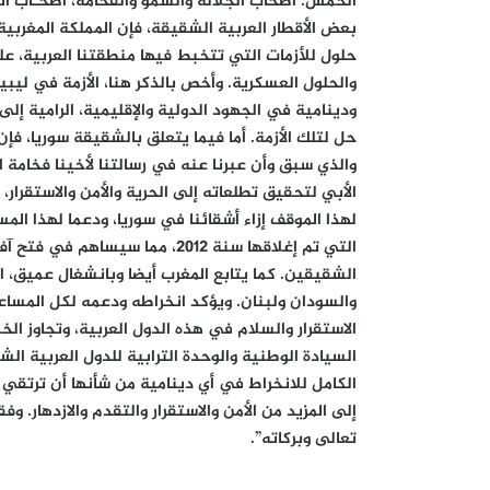
الخمس. أصحاب الجلالة والسمو والفخامة، أصحـاب ال
بعض الأقطار العربية الشقيقة، فإن المملكة المغربي
حلول للأزمات التي تتخبط فيها منطقتنا العربية، عل
والحلول العسكرية. وأخص بالذكر هنا، الأزمة في ليبي
ودينامية في الجهود الدولية والإقليمية، الرامية إ
حل لتلك الأزمة. أما فيما يتعلق بالشقيقة سوريا، فإن
والذي سبق وأن عبرنا عنه في رسالتنا لأخينا فخامة
الأبي لتحقيق تطلعاته إلى الحرية والأمن والاستقرار،
لهذا الموقف إزاء أشقائنا في سوريا، ودعما لهذا المس
التي تم إغلاقها سنة 2012، مما سي
الشقيقين. كما يتابع المغرب أيضا وبانشغال عميق، 
والسودان ولبنان. ويؤكد انخراطه ودعمه لكل المساعي
الاستقرار والسلام في هذه الدول العربية، وتجاوز ال
السيادة الوطنية والوحدة الترابية للدول العربية ال
الكامل للانخراط في أي دينامية من شأنها أن ترتق
إلى المزيد من الأمن والاستقرار والتقدم والازدهار. وف
تعالى وبركاته”.