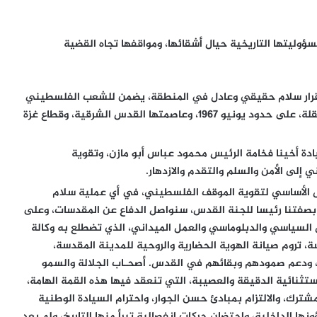
سؤوليتها التاريخية حيال أشقائها، ومواقفها تجاه القضية
إقرار سلام حقيقي وعادل في المنطقة، يضمن للشعب الفلسطيني
حقوقه المشروعة، وإقامة الدولة الفلسطينية المستقلة، على حدود يونيو 1967، وعاصمتها القدس الشرقية، وقطاع غزة
ة أخينا فخامة الرئيس محمود عباس أبو مازن، وتقوية
لى الأمن والسلم والتقدم والازدهار.
ل الأساسي لتقوية الموقف الفلسطيني، في أي عملية سلام
 بصفتنا رئيسا للجنة القدس، سنواصل الدفاع عن المقدسات، وعلى
 السياسي والدبلوماسي والعمل الميداني، الذي تضطلع به وكالة
تروم صيانة الهوية الحضارية والروحية للمدينة المقدسة،
، ودعم صمودهم وبقائهم في القدس. أصحـاب الجلالة والسمو
استثنائية الدقيقة والعصيبة، التي تنعقد فيها هذه القمة الهامة،
شترك، والالتزام بمبادئ حسن الجوار، واحترام السيادة الوطنية
نها الداخلية، واحتضان حركات انفصالية تبرأ منها التاريخ، ولم يعد