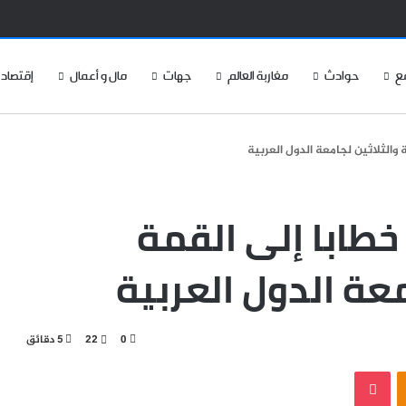
ع
حوادث
مغاربة العالم
جهات
مال و أعمال
إقتصاد
والثلاثين لجامعة الدول العربية
طابا إلى القمة
معة الدول العربية
0
22
5 دقائق
‫Pocket
Odnoklassniki