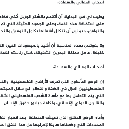
أصحاب المعالي والسعادة،
يطيب لي في البداية، أن أتقدم بالشكر الجزيل لأخي فخا
على استضافة هذه القمة، وعلى الجهود الحثيثة التي تم ب
والتوافق، متمنين أن تتكلل أشغالها بكامل التوفيق والنجا
ولا يفوتني بهذه المناسبة أن أشيد بالمجهودات الخيرة ال
خليفة، عاهل مملكة البحرين الشقيقة، خلال رئاسته لقمة ا
أصحـاب المعـالي والسعـادة،
إن الوضع المأساوي الذي تعرفه الأراضي الفلسطينية، وال
الفلسطينيين العزل في الضفة والقطاع، لي سائل المجتمع ال
التي يتم التعامل بها مع مأساة الشعب الفلسطيني الشقيق
والقانون الدولي الإنساني، ولكافة مبادئ حقوق الإنسان.
وأمام الوضع المقلق الذي تعيشه المنطقة، بعد انهيار اتفا
المحددات التي وضعناها سابقا لإخراجها من هذا النفق المظ