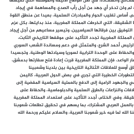
معـالي والسعـادة، في ظل الأوضاع الأليمة والمؤسفة التي تعيشها
ة لم ولن تدخر أي جهد من أجل رأب الصدع، والمساهمة في إيجاد
ى أساس تغليب الحوار والمبادرات السلمية، بعيدا عن منطق القوة
ا الشقيقة، التي انخرطت المملكة المغربية، منذ بدايتها، بكل عزم
لى التوفيق بين فرقائها السياسيين، وتيسير مساعيهم من أجل إيجاد
 المملكة المغربية تجدد التأكيد على موقفها التاريخي الثابت،
 الرئيس أحمد الشرع، والمتمثل في دعم ومساندة الشعب السوري
 والحفاظ على الوحدة الترابية لسوريا وسيادتها الوطنية. وتجسيدا
ار الواعد، فإن المملكة المغربية قررت إعادة فتح سفارتها بدمشق،
ساهم في فتح آفاق أوسع للعلاقات الثنائية التاريخية بين بلدينا وشعبينا
التطورات الخطيرة التي تجري في بعض الدول العربية، كاليمن
 والجهود الرامية إلى الدفع بالعملية السياسية المفضية إلى
خلافات والنزاعات بالطرق السلمية والدبلوماسية، والحفاظ على
شقيقة. وفي الختام، أجدد التأكيد على استعداد المملكة المغربية
ي بالعمل العربي المشترك، بما يسهم في تحقيق تطلعات شعوبنا
قنا الله لما فيه خير شعوبنا العربية، والسلام عليكم ورحمة الله